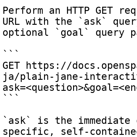
Perform an HTTP GET req
URL with the `ask` quer
optional `goal` query p
```

GET https://docs.opensp
ja/plain-jane-interacti
ask=<question>&goal=<en
```

`ask` is the immediate 
specific, self-containe