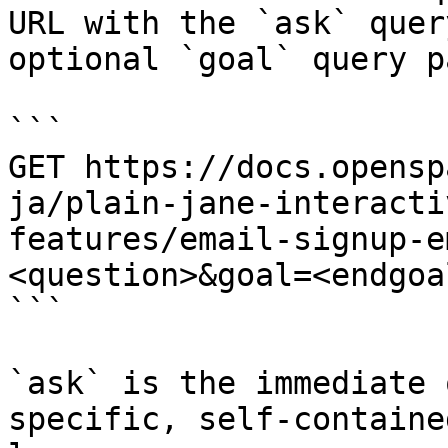
URL with the `ask` quer
optional `goal` query p
```

GET https://docs.opensp
ja/plain-jane-interacti
features/email-signup-e
<question>&goal=<endgoal
```

`ask` is the immediate 
specific, self-containe