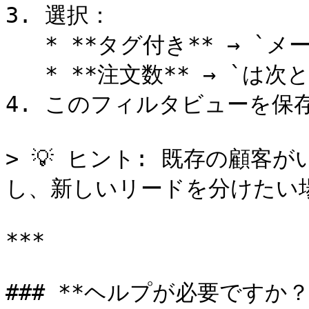
3. 選択：

   * **タグ付き** → `メール購読者`

   * **注文数** → `は次と等しい` → `0`

4. このフィルタビューを保
> 💡 ヒント: 既存の顧
し、新しいリードを分けたい場
***

### **ヘルプが必要ですか？*