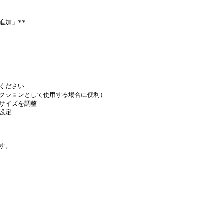
追加」**

ください

クションとして使用する場合に便利）

サイズを調整

設定

す。
