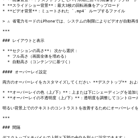
* **スライドショー背景**：最大3枚の回転画像をアップロード

* **ビデオ背景**：ミュートされた `.mp4` ループするファイル

> ⚠️ 省電力モードのiPhoneでは、システムの制限によりビデオが自動再
***

### レイアウトと表示

* **セクションの高さ**: 次から選択：

  * フル高さ（画面全体を埋める）

  * 自動高さ（コンテンツに基づく）

#### オーバーレイ設定

両方のオーバーレイをカスタマイズしてください **デスクトップ** および 
* **オーバーレイの色（上/下）**：上または下にシェーディングを追加し
* **オーバーレイの不透明度（上/下）**：透明度を調整してコントロール
明るい背景上でのテキストのコントラストを改善するためにオーバーレイを
***

### 間隔

デスクトップとモバイルで上部と下部の余白を別々に設定できます：
