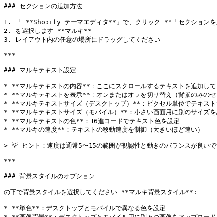
### セクションの追加方法

1. 「 **Shopify テーマエディタ**」で、クリック **「セクションを
2. を選択します **マルキ**

3. レイアウト内の任意の場所にドラッグしてください

***

### マルキテキスト設定

* **マルキテキストの内容**：ここにスクロールするテキストを追加して
* **マルキテキストを表示**：オンまたはオフを切り替え（背景のみのセ
* **マルキテキストサイズ（デスクトップ）**：ピクセル単位でテキスト
* **マルキテキストサイズ（モバイル）**：小さい画面用に別のサイズを
* **マルキテキストの色**：16進コードでテキスト色を設定

* **マルキの速度**：テキストの移動速度を制御（大きいほど速い）

> 💡 ヒント：速度は通常5〜15の範囲が視認性と動きのバランスが良いで
***

### 背景スタイルのオプション

の下で背景スタイルを選択してください **マルキ背景スタイル**:

* **単色**：デスクトップとモバイルで異なる色を設定

* **画像背景**：デスクトップとモバイル用に別々の画像をアップロード
