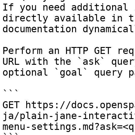
If you need additional 
directly available in t
documentation dynamical
Perform an HTTP GET req
URL with the `ask` quer
optional `goal` query p
```

GET https://docs.opensp
ja/plain-jane-interacti
menu-settings.md?ask=<q