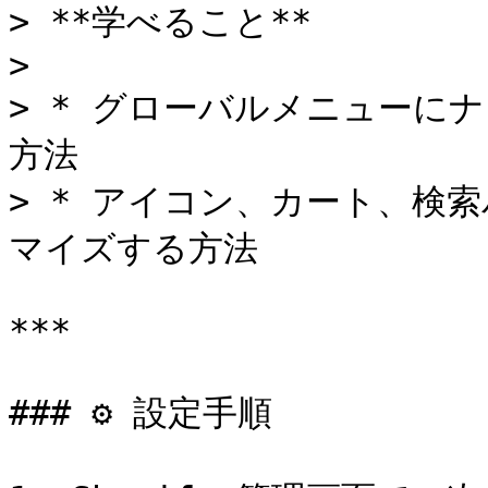
> **学べること**

>

> * グローバルメニューに
方法

> * アイコン、カート、検
マイズする方法

***

### ⚙️ 設定手順
