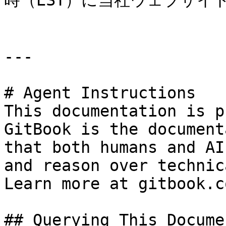
時（EST）に当社ウェブサイト
---

# Agent Instructions

This documentation is p
GitBook is the document
that both humans and AI
and reason over technic
Learn more at gitbook.co
## Querying This Docume