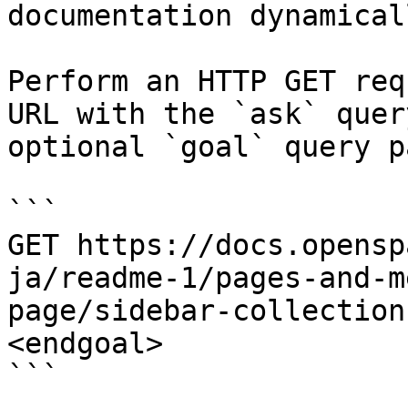
documentation dynamical
Perform an HTTP GET req
URL with the `ask` quer
optional `goal` query p
```

GET https://docs.opensp
ja/readme-1/pages-and-m
page/sidebar-collection
<endgoal>

```
