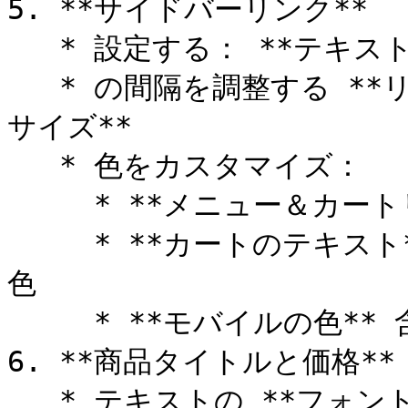
5. **サイドバーリンク**

   * 設定する： **テキストの配置** （左、中央）

   * の間隔を調整する **リンクレベル** および **フォント
サイズ**

   * 色をカスタマイズ：

     * **メニュー＆カートリンクの色**

     * **カートのテキスト**, **数量**、および **背景** 
色

     * **モバイルの色** 含まれる

6. **商品タイトルと価格**

   * テキストの **フォントサイズ** および **テキスト色** 