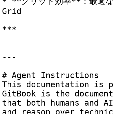
* **グリッド効率**：最適
Grid

***

---

# Agent Instructions

This documentation is p
GitBook is the document
that both humans and AI
and reason over technic