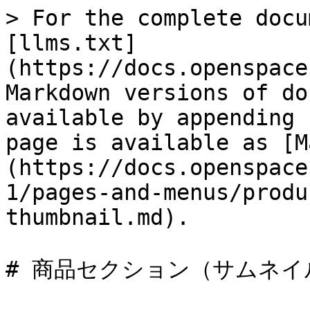
> For the complete docu
[llms.txt]
(https://docs.openspace
Markdown versions of do
available by appending 
page is available as [M
(https://docs.openspace
1/pages-and-menus/produ
thumbnail.md).

# 商品セクション（サムネイル