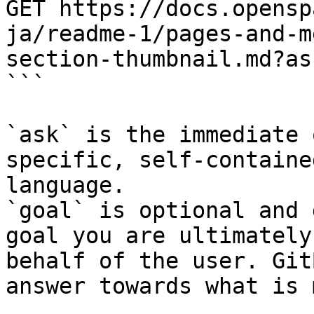
GET https://docs.opensp
ja/readme-1/pages-and-m
section-thumbnail.md?as
```

`ask` is the immediate 
specific, self-containe
language.

`goal` is optional and 
goal you are ultimately
behalf of the user. Git
answer towards what is 