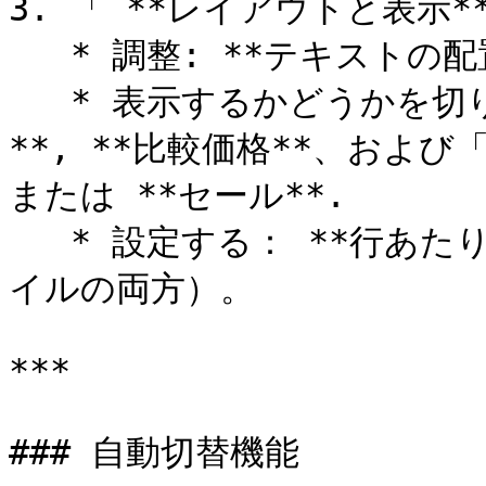
3. 「 **レイアウトと表示*
   * 調整: **テキストの配置** （左、中央、右）。

   * 表示するかどうかを切り替えます **タイトル**, **価格
**, **比較価格**、および「
または **セール**.

   * 設定する： **行あたりの商品数** （デスクトップとモバ
イルの両方）。

***

### 自動切替機能
