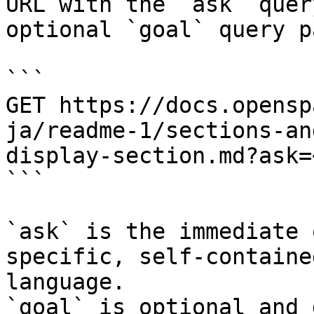
URL with the `ask` quer
optional `goal` query p
```

GET https://docs.opensp
ja/readme-1/sections-an
display-section.md?ask=
```

`ask` is the immediate 
specific, self-containe
language.

`goal` is optional and 