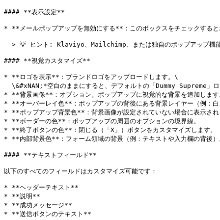
#### **表示設定**

* **メールポップアップを無効にする**：このボックスをチェックすると
  > 💡 ヒント: Klaviyo、Mailchimp、または独自のポップアップ機能を持つ他のメールマーケティングツールを使用している場合は、これを無効にしてください。

#### **視覚カスタマイズ**

* **ロゴを表示**：ブランドロゴをアップロードします。\

  \&#xNAN;*空白のままにすると、デフォルトの「Dummy Supreme」ロゴが表示されます。*

* **背景画像**：オプション。ポップアップに視覚的な背景を追加します。
* **オーバーレイ色**：ポップアップの背後にある背景レイヤー（例：白
* **ポップアップ背景色**：背景画像が設定されていない場合に表示され
* **ボーダーの色**：ポップアップの周囲のオプションの境界線。

* **終了ボタンの色**：閉じる（「X」）ボタンをカスタマイズします。

* **内部背景色**：フォーム領域の背景（例：テキストや入力欄の背後）。
#### **テキストフィールド**

以下のすべてのフィールドはカスタマイズ可能です：

* **ヘッダーテキスト**

* **説明**

* **成功メッセージ**

* **送信ボタンのテキスト**
