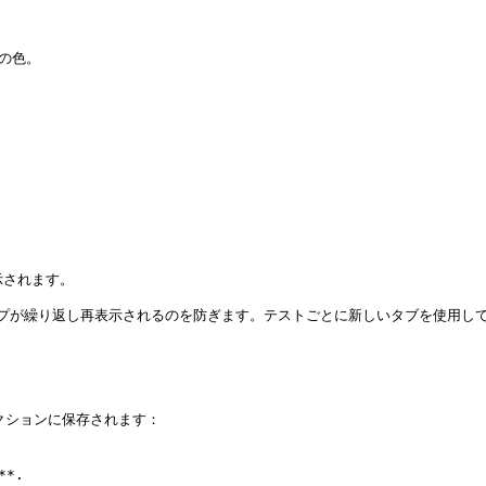
の色。

アップが繰り返し再表示されるのを防ぎます。テストごとに新しいタブを使用して
セクションに保存されます：

.
