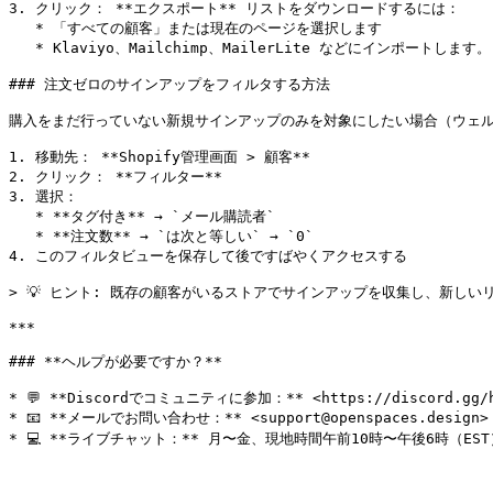
3. クリック： **エクスポート** リストをダウンロードするには：

   * 「すべての顧客」または現在のページを選択します

   * Klaviyo、Mailchimp、MailerLite などにインポートします。

### 注文ゼロのサインアップをフィルタする方法

購入をまだ行っていない新規サインアップのみを対象にしたい場合（ウェル
1. 移動先： **Shopify管理画面 > 顧客**

2. クリック： **フィルター**

3. 選択：

   * **タグ付き** → `メール購読者`

   * **注文数** → `は次と等しい` → `0`

4. このフィルタビューを保存して後ですばやくアクセスする

> 💡 ヒント: 既存の顧客がいるストアでサインアップを収集し、新しい
***

### **ヘルプが必要ですか？**

* 💬 **Discordでコミュニティに参加：** <https://discord.gg/hc
* 📧 **メールでお問い合わせ：** <support@openspaces.design>

* 💻 **ライブチャット：** 月〜金、現地時間午前10時〜午後6時（E