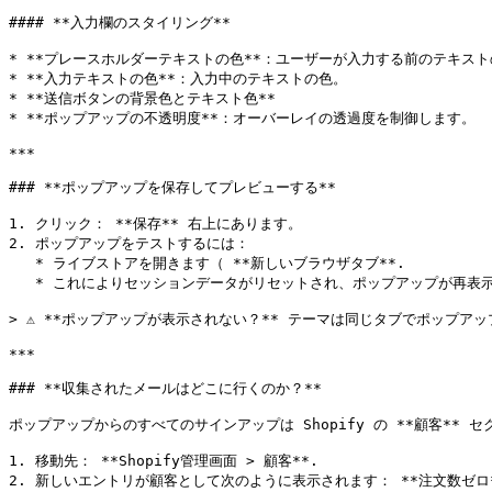
#### **入力欄のスタイリング**

* **プレースホルダーテキストの色**：ユーザーが入力する前のテキスト
* **入力テキストの色**：入力中のテキストの色。

* **送信ボタンの背景色とテキスト色**

* **ポップアップの不透明度**：オーバーレイの透過度を制御します。

***

### **ポップアップを保存してプレビューする**

1. クリック： **保存** 右上にあります。

2. ポップアップをテストするには：

   * ライブストアを開きます（ **新しいブラウザタブ**.

   * これによりセッションデータがリセットされ、ポップアップが再表示されます。

> ⚠️ **ポップアップが表示されない？** テーマは同じタブでポップ
***

### **収集されたメールはどこに行くのか？**

ポップアップからのすべてのサインアップは Shopify の **顧客** 
1. 移動先： **Shopify管理画面 > 顧客**.

2. 新しいエントリが顧客として次のように表示されます： **注文数ゼロ**