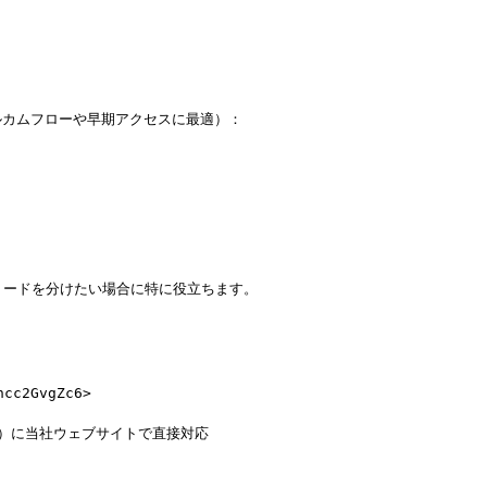
カムフローや早期アクセスに最適）：

リードを分けたい場合に特に役立ちます。

c2GvgZc6>

ST）に当社ウェブサイトで直接対応
