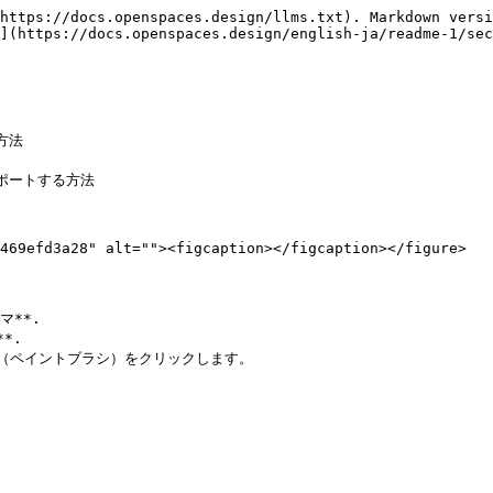
https://docs.openspaces.design/llms.txt). Markdown versi
](https://docs.openspaces.design/english-ja/readme-1/sec
法

ポートする方法

469efd3a28" alt=""><figcaption></figcaption></figure>

**.

.

ン（ペイントブラシ）をクリックします。
