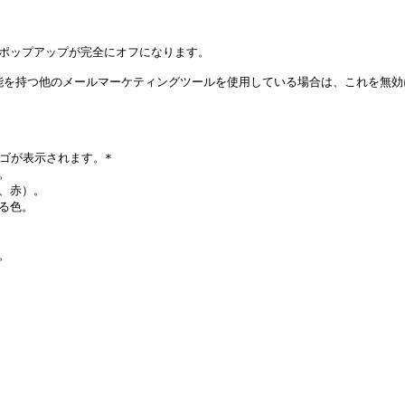
ポップアップが完全にオフになります。



、赤）。

る色。


