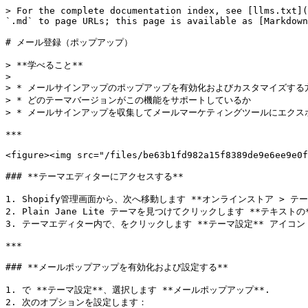
> For the complete documentation index, see [llms.txt](
`.md` to page URLs; this page is available as [Markdown
# メール登録（ポップアップ）

> **学べること**

>

> * メールサインアップのポップアップを有効化およびカスタマイズする方
> * どのテーマバージョンがこの機能をサポートしているか

> * メールサインアップを収集してメールマーケティングツールにエクス
***

<figure><img src="/files/be63b1fd982a15f8389de9e6ee9e0f
### **テーマエディターにアクセスする**

1. Shopify管理画面から、次へ移動します **オンラインストア > テーマ
2. Plain Jane Lite テーマを見つけてクリックします **テキストの**
3. テーマエディター内で、をクリックします **テーマ設定** アイコ
***

### **メールポップアップを有効化および設定する**

1. で **テーマ設定**、選択します **メールポップアップ**.

2. 次のオプションを設定します：
