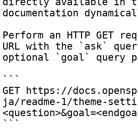
directly available in t
documentation dynamical
Perform an HTTP GET req
URL with the `ask` quer
optional `goal` query p
```

GET https://docs.opensp
ja/readme-1/theme-setti
<question>&goal=<endgoal
```
