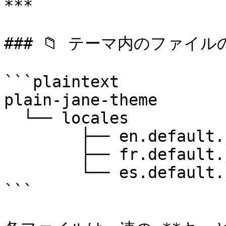
***

### 📁 テーマ内のファイル
```plaintext

plain-jane-theme

  └── locales

        ├── en.default.json

        ├── fr.default.json

        └── es.default.json

```
