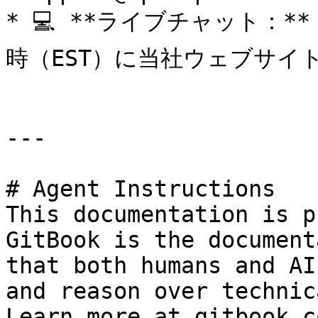
* 💻 **ライブチャット：*
時（EST）に当社ウェブサイト
---

# Agent Instructions

This documentation is p
GitBook is the document
that both humans and AI
and reason over technic
Learn more at gitbook.co