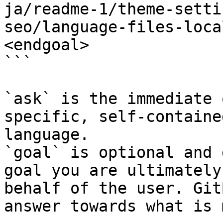
ja/readme-1/theme-setti
seo/language-files-loca
<endgoal>

```

`ask` is the immediate 
specific, self-containe
language.

`goal` is optional and 
goal you are ultimately
behalf of the user. Git
answer towards what is 