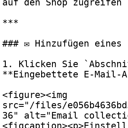
auf den Shop zugreifen 
***

### ✉️ Hinzufügen eines 
1. Klicken Sie `Abschni
**Eingebettete E-Mail-A
<figure><img 
src="/files/e056b4636bd
36" alt="Email collecti
<figcaption><p>Einstell