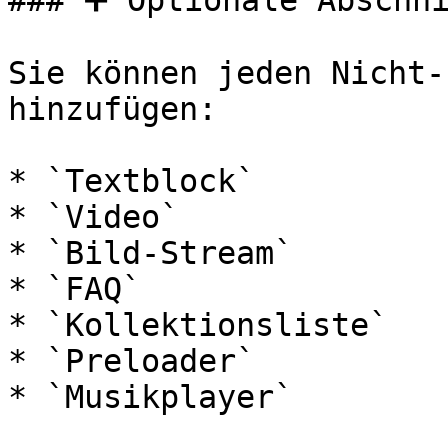
### ➕ Optionale Abschni
Sie können jeden Nicht-
hinzufügen:

* `Textblock`

* `Video`

* `Bild-Stream`

* `FAQ`

* `Kollektionsliste`

* `Preloader`

* `Musikplayer`
