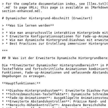
> For the complete documentation index, see [llms.txt](https://docs.openspaces.design/llms.txt). Markdown versions of documentation pages are available by appending `.md` to page URLs; this page is available as [Markdown](https://docs.openspaces.design/german/plain-jane-interactive/sections-and-features/dynamic-background-section-enhanced.md).

# Dynamischer Hintergrund-Abschnitt (Erweitert)

> **Was Sie lernen werden**
>
> * Wie man anspruchsvolle interaktive Hintergründe mit Diashow-Funktionalität und Schreibmaschinen-Effekten erstellt
> * Erweiterte Konfigurationsoptionen für Fade-up-Animationen, Textgrößen und Abstandskontrollen
> * Wie man dynamische Hintergrund-Diashows mit erweiterten visuellen Effekten einrichtet
> * Best Practices zur Erstellung immersiver Hintergrunderlebnisse, die interaktives Storytelling verbessern

***

## 🎯 Was ist der Erweiterte Dynamische Hintergrundbereich?

Die **Erweiterter Dynamischer Hintergrundbereich** in Plain Jane Interactive ist ein ausgeklügeltes Hintergrundsystem, das Diashow-Funktionalität, Schreibmaschinen-Texteffekte und fortschrittliche Animationen kombiniert, um immersive, dynamische Hintergrunderlebnisse zu schaffen. Diese erweiterte Version umfasst Diashow-Funktionen, Fade-up-Animationen und umfassende Abstandskontrollen, die weit über grundlegende Hintergrundfunktionen hinausgehen, um professionelle, interaktive Umgebungen zu erzeugen.

**Hauptfunktionen:**

* **Diashow-Hintergrundsystem**: Erweiterte Diashow-Funktionalität mit mehreren Hintergrundoptionen
* **Schreibmaschinen-Texteffekte**: Dynamische Schreibmaschinen-Animationen für Text-Overlays
* **Fade-Up-Animationen**: Ausgeklügelte Animationssteuerungen für professionelle Texteinblendungen
* **Erweiterte Abstandskontrollen**: Präzise Rand- und Abstandskontrollen für Desktop und Mobil
* **Bereichs-Höhenkontrolle**: Anpassbare Bereichshöhe mit responsiven Optionen
* **Professionelle Typografie**: Erweiterte Steuerungen für Textgröße und Positionierung
* **Leistungsoptimiert**: Effizientes Laden und Rendern von Animationen

Verfügbar in:

* ✅ Plain Jane Interactive v2+ **NUR** (Erweiterte Version)

> 💡 **Hinweis**: Diese erweiterte Version enthält fortgeschrittene Diashow- und Animationsfunktionen, die im Standard-Plain-Jane-Theme nicht verfügbar sind, und eignet sich daher ideal für anspruchsvolle interaktive Präsentationen und immersive Markenerlebnisse.

***

## 🔧 So fügen Sie den Erweiterten Dynamischen Hintergrundbereich hinzu

1. Gehen Sie zu **Onlineshop > Themes > Anpassen**
2. Navigieren Sie zu **Startseite** oder die Vorlage, in der Sie dynamische Hintergründe wünschen
3. Klicken Sie **Sektion hinzufügen**
4. Wählen Sie **Dynamischer Hintergrund** Abschnitt
5. Hintergrundstil konfigurieren (Diashow oder statisch)
6. Text-Overlays und Animationsoptionen einrichten
7. Abstands- und Typografieeinstellungen konfigurieren
8. Diashow- und Animationsfunktionen testen

> ⚠️ **Wichtig**: Dieser Abschnitt enthält erweiterte Funktionen, die sorgfältig konfiguriert werden müssen, um optimale Leistung und visuellen Eindruck zu erzielen.

***

## 🎬 Diashow-Hintergrundsystem

### **Diashow-Konfiguration**

**Optionen für Hintergrundstil**

* **Passwort-Hintergrundstil**: Wählen Sie 'diashow' für erweiterte Diashow-Funktionalität
* **Diashow-Modus**: Volle Diashow-Fähigkeiten mit mehrere