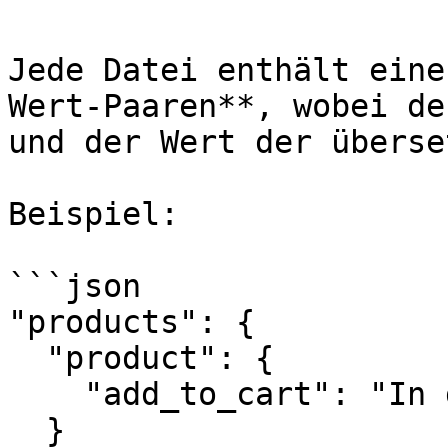
Jede Datei enthält eine
Wert-Paaren**, wobei de
und der Wert der überse
Beispiel:

```json

"products": {

  "product": {

    "add_to_cart": "In den Warenkorb"

  }
