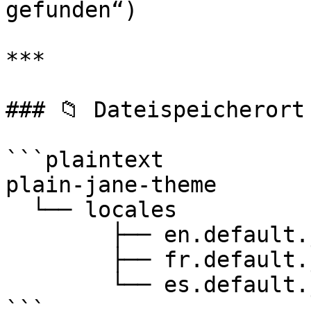
gefunden“)

***

### 📁 Dateispeicherort
```plaintext

plain-jane-theme

  └── locales

        ├── en.default.json

        ├── fr.default.json

        └── es.default.json

```
