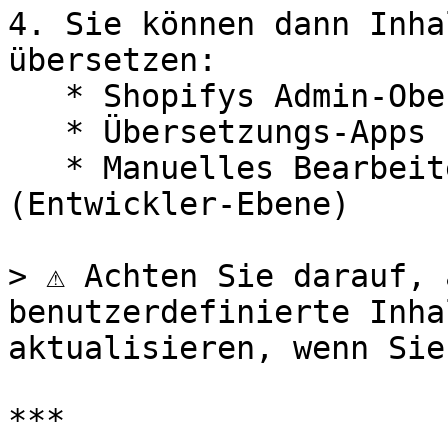
4. Sie können dann Inha
übersetzen:

   * Shopifys Admin-Oberfläche

   * Übersetzungs-Apps (wie Weglot oder Langify)

   * Manuelles Bearbeiten der `.json` Dateien 
(Entwickler-Ebene)

> ⚠️ Achten Sie darauf, 
benutzerdefinierte Inha
aktualisieren, wenn Sie
***
