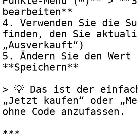
Punkte-Menü (⋯)** > **S
bearbeiten**

4. Verwenden Sie die Su
finden, den Sie aktuali
„Ausverkauft“)

5. Ändern Sie den Wert 
**Speichern**

> 💡 Das ist der einfac
„Jetzt kaufen“ oder „Me
ohne Code anzufassen.

***
