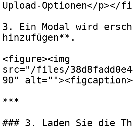
Upload-Optionen</p></fi
3. Ein Modal wird ersch
hinzufügen**.

<figure><img 
src="/files/38d8fadd0e4
90" alt=""><figcaption>
***

### 3. Laden Sie die Th