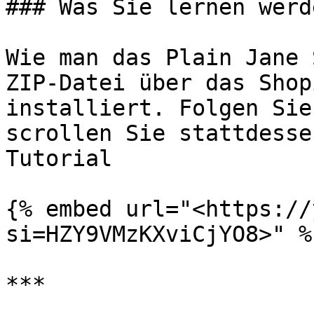
### Was Sie lernen werde
Wie man das Plain Jane 
ZIP-Datei über das Shop
installiert. Folgen Sie
scrollen Sie stattdesse
Tutorial

{% embed url="<https://
si=HZY9VMzKXviCjYO8>" %}
***
