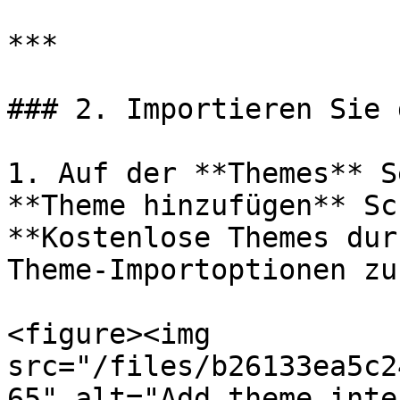
***

### 2. Importieren Sie 
1. Auf der **Themes** S
**Theme hinzufügen** Sc
**Kostenlose Themes dur
Theme-Importoptionen zu
<figure><img 
src="/files/b26133ea5c2
65" alt="Add theme inte