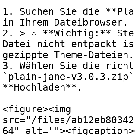
1. Suchen Sie die **Pla
in Ihrem Dateibrowser.

2. > ⚠️ **Wichtig:** Ste
Datei nicht entpackt is
gezippte Theme-Dateien.

3. Wählen Sie die richt
`plain-jane-v3.0.3.zip`
**Hochladen**.

<figure><img 
src="/files/ab12eb80342
64" alt=""><figcaption>