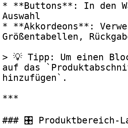
* **Buttons**: In den W
Auswahl

* **Akkordeons**: Verwe
Größentabellen, Rückgab
> 💡 Tipp: Um einen Blo
auf das `Produktabschni
hinzufügen`.

***

### 🎛️ Produktbereich-L