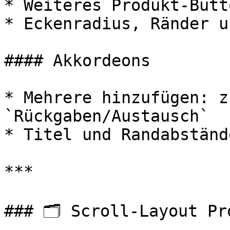
* Weiteres Produkt-Butt
* Eckenradius, Ränder u
#### Akkordeons

* Mehrere hinzufügen: z
`Rückgaben/Austausch`

* Titel und Randabständ
***

### 🗂️ Scroll-Layout Pr