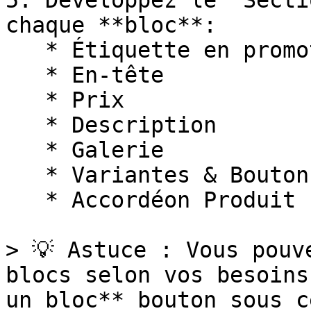
5. Développez le `Secti
chaque **bloc**:

   * Étiquette en promotion

   * En-tête

   * Prix

   * Description

   * Galerie

   * Variantes & Boutons

   * Accordéon Produit

> 💡 Astuce : Vous pouv
blocs selon vos besoins
un bloc** bouton sous c