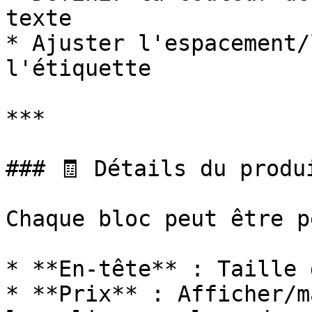
texte

* Ajuster l'espacement/
l'étiquette

***

### 🧾 Détails du produi
Chaque bloc peut être p
* **En-tête** : Taille 
* **Prix** : Afficher/m