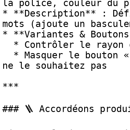
la police, couleur du pr
* **Description** : Déf
mots (ajoute un bascule
* **Variantes & Boutons*
  * Contrôler le rayon des coins et l'espacement

  * Masquer le bouton « Produit suivant » si vous 
ne le souhaitez pas

***

### 🪜 Accordéons produi