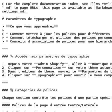
> For the complete documentation index, see [llms.txt](
`.md` to page URLs; this page is available as [Markdown
settings.md).

# Paramètres de typographie

> **Ce que vous apprendrez**

>

> * Comment mettre à jour les polices pour différentes 
> * Comment télécharger et utiliser des polices personn
> * Conseils d'association de polices pour une hiérarch
***

### 🔧 Accéder aux paramètres de typographie

1. Depuis votre **Admin Shopify**, allez à **Boutique e
2. Cliquer sur **Personnaliser** sur votre thème actuel

3. Dans l'éditeur de thème, ouvrez le **Paramètres du t
4. Cliquez sur **Typographie** pour ouvrir le menu comp
***

### 🔠 Catégories de polices

Chaque section contrôle les polices d'une partie spécif
#### Polices de la page d'entrée Centre/Latérale
