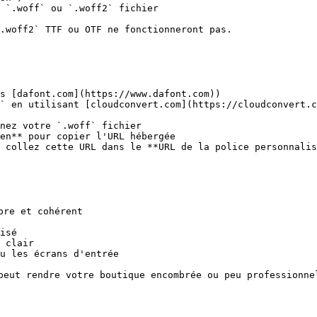
 `.woff` ou `.woff2` fichier

.woff2` TTF ou OTF ne fonctionneront pas.

s [dafont.com](https://www.dafont.com))

` en utilisant [cloudconvert.com](https://cloudconvert.c
nez votre `.woff` fichier

en** pour copier l'URL hébergée

 collez cette URL dans le **URL de la police personnalis
re et cohérent

isé

 clair

u les écrans d'entrée

peut rendre votre boutique encombrée ou peu professionnel