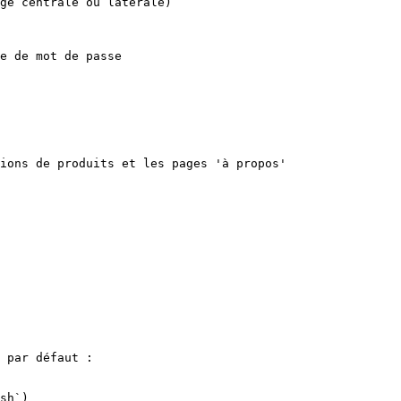
ge centrale ou latérale)

e de mot de passe

ions de produits et les pages 'à propos'

 par défaut :

sh`)
