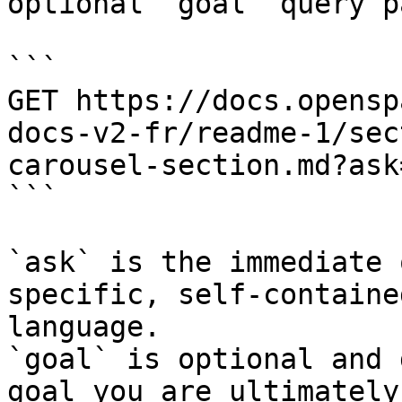
optional `goal` query p
```

GET https://docs.opensp
docs-v2-fr/readme-1/sec
carousel-section.md?ask
```

`ask` is the immediate 
specific, self-containe
language.

`goal` is optional and 
goal you are ultimately